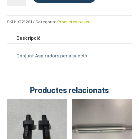
de
Conjunt
Aspiradors
SKU:
X121201
Categoria:
Productes tauler
Descripció
Conjunt Aspiradors per a succió
Productes relacionats