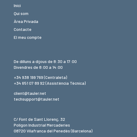
Inici
Qui som
Àrea Privada
Contacte
El meu compte
De dilluns a dijous de 8:30 a 17:00
Divendres de 8:00 a 14:00
+34 938 199 769
(Centraleta)
+34 651 07 89 92
(Assistència Tècnica)
client@tauler.net
techsupport@tauler.net
C/ Font de Sant Llorenç, 32
Polígon Industrial Mercaderies
08720 Vilafranca del Penedès (Barcelona)