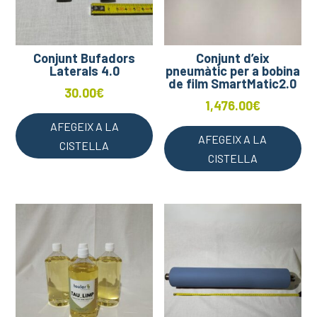
Conjunt Bufadors
Conjunt d’eix
Laterals 4.0
pneumàtic per a bobina
de film SmartMatic2.0
30.00
€
1,476.00
€
AFEGEIX A LA
AFEGEIX A LA
CISTELLA
CISTELLA