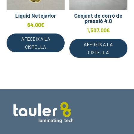
Líquid Netejador
Conjunt de corró de
pressió 4.0
64.00
€
1,507.00
€
AFEGEIX A LA
AFEGEIX A LA
CISTELLA
CISTELLA